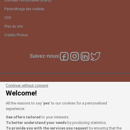
Données Personnelles (RGPD)
Paramétrage des cookies
CGV
Plan du site
Crédits Photos
Suivez-nous
Continue without consent
Notre sélection d'hotels France
Welcome!
et en Europe
All the reasons to say ‘
yes
’ to our cookies for a personalised
experience:
Top Pays
See offers tailored
to your interests.
To better understand your needs
by producing statistics.
Top Régions
To provide you with the services you request
by ensuring that the